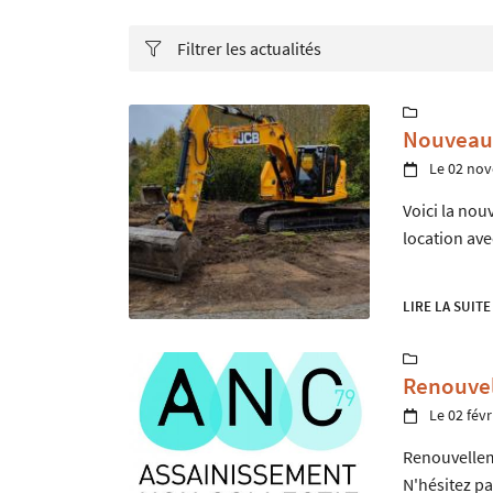
Recopier le code ci-contre

Filtrer les actualités

Rafraîchir le captcha


En cochant cette case, vous consentez à recevoir nos propositions commerciales à
Nouveau
email indiqué ci-dessus. Vous pouvez vous désinscrire à tout moment en utilisant
de désinscription
.
Le 02 no

INSCRIPTION
Voici la nou
location av
LIRE LA SUITE

Renouve
Le 02 févr

Renouvellem
N'hésitez pa