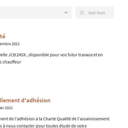
Voir tout

 l'adresse
té
le formulaire
vembre 2021
velle JCB 245X , disponible pour vos futur travaux et en
ec chauffeur
llement d'adhésion
ier 2021
ent de l'adhésion à la Charte Qualité de l'assainissement
s à nous contacter pour toutes étude de votre