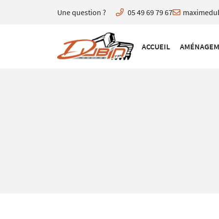
Une question ?
05 49 69 79 67
lieu dit Le Fontenioux,
79130 Allonne
ACCUEIL
AMÉNAGEM
05 49 69 79 67
Adresse email de réception
